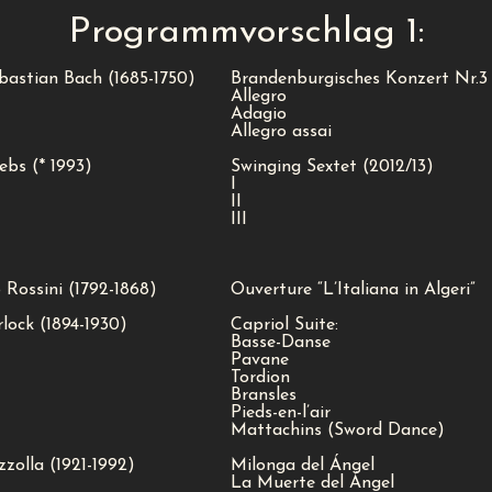
Programmvorschlag 1:
bastian Bach (1685-1750)
Brandenburgisches Konzert Nr.
Allegro
Adagio
Allegro assai
ebs (* 1993)
Swinging Sextet (2012/13)
I
II
III
Rossini (1792-1868)
Ouverture “L’Italiana in Algeri”
lock (1894-1930)
Capriol Suite:
Basse-Danse
Pavane
Tordion
Bransles
Pieds-en-l’air
Mattachins (Sword Dance)
zolla (1921-1992)
Milonga del Ángel
La Muerte del Ángel