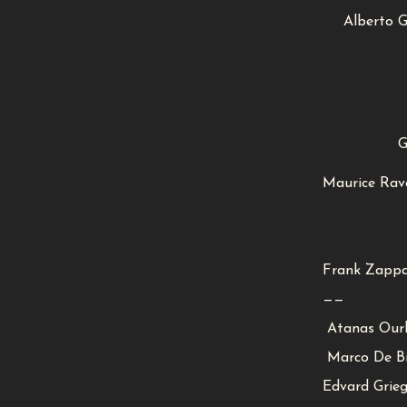
Alberto Gi
G
Maurice Rave
Frank Zappa
——
Atanas Ourk
Marco De Bia
Edvard Grieg