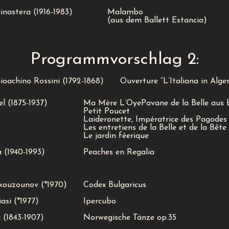
nastera (1916-1983)
Malambo
(aus dem Ballett Estancia)
Programmvorschlag 2:
ioachino Rossini (1792-1868)
Ouverture “L’Italiana in Alger
l (1875-1937)
Ma Mère L’OyePavane de la Belle aus 
Petit Poucet
Laideronette, Impératrice des Pagodes
Les entretiens de la Belle et de la Bête
Le jardin féerique
 (1940-1993)
Peaches en Regalia
ouzounov (*1970)
Codex Bulgaricus
si (*1977)
Ipercubo
 (1843-1907)
Norwegische Tänze op.35