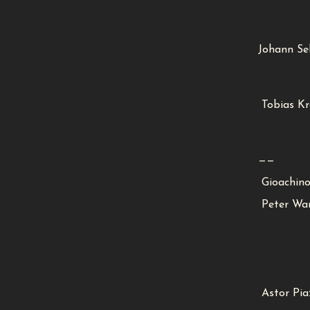
Johann Se
Tobias Kr
——
Gioachino 
Peter War
Astor Piaz