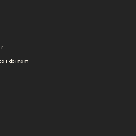
i”
bois dormant